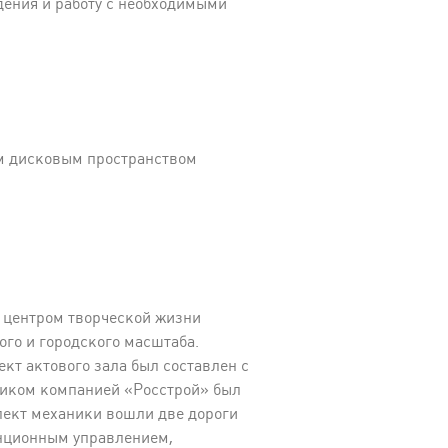
дения и работу с необходимыми
ым дисковым пространством
ь центром творческой жизни
го и городского масштаба.
кт актового зала был составлен с
чиком компанией «Росстрой» был
ект механики вошли две дороги
анционным управлением,