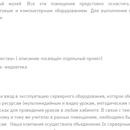
ный музей. Все эти помещения предстояло оснастит
етовым и компьютерным оборудованием. Для выполнения п
и:
ества» ( описанию посвящён отдельный проект)
а- медиатека
и ввод в эксплуатацию серверного оборудования, которое о
а ресурсам (мультимедийным и видео урокам, методическим 
исках для проведения уроков в любом кабинете. В связи с тем,
ному и тому же учителю в разных помещениях, необходимо б
сам. Наша компания осуществила объединение 2х серверных