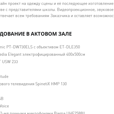
айн проект на одежду сцены и её последующее изготовлени
ве с представителями школы. Видеопроекционное, звуковое 
твечает всем требованиям Заказчика и оставляет возможнос
ДОВАНИЕ В АКТОВОМ ЗАЛЕ
nic PT-DW730ELS с объективом ET-DLE350
edia Elegant электрофицированный 400x500см
T USW 233
itude
вого телевидения SpinetiX HMP 130
SB
Voice
 2-мя ручными микрофонами Biema UHF2588II