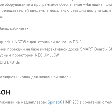
ое оборудование и программное обеспечение «Наглядная шко
преподавателей введены в локальную сеть для доступа как в
ы.
ебных кабинетах
quarius NS735 с док-станцией Aquarius DS-3
ой проекции на базе интерактивной доски SMART Board - S
кусным проектором NEC UM330W
OKI B401dn
аглядная школа» для начальной школы
ЗОН
лизован на медиаплеерах
SpinetiX
HMP 200 в сочетании с те