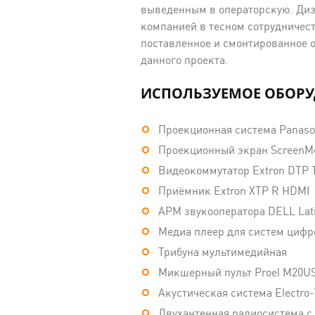
выведенным в операторскую. Диз
компанией в тесном сотрудничест
поставленное и смонтированное о
данного проекта.
ИСПОЛЬЗУЕМОЕ ОБОРУ
Проекционная система Panaso
Проекционный экран ScreenM
Видеокоммутатор Extron DTP 
Приёмник Extron XTP R HDMI
АРМ звукооператора DELL Lat
Медиа плеер для систем цифро
Трибуна мультимедийная
Микшерный пульт Proel M20U
Акустическая система Electro-
Двухантенная радиосистема с