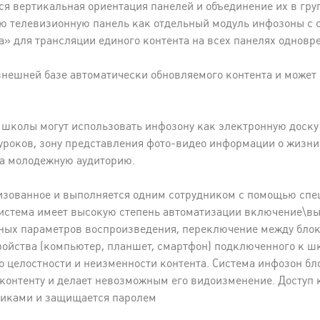
я вертикальная ориентация панелей и объединение их в груп
ю телевизионную панель как отдельный модуль инфозоны с с
» для трансляции единого контента на всех панелях одновр
нешней базе автоматически обновляемого контента и может 
школы могут использовать инфозону как электронную доску
уроков, зону представления фото-видео информации о жизни
на молодежную аудиторию.
изованное и выполняется одним сотрудником с помощью сп
система имеет высокую степень автоматизации включение\вы
ных параметров воспроизведения, переключение между блок
ройства (компьютер, планшет, смартфон) подключенного к 
о целостности и неизменности контента. Система инфозон б
 контенту и делает невозможным его видоизменение. Доступ
никами и защищается паролем