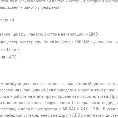
еспечило высокоскоростной доступ к сетевым ресурсам учреж
ных зданиях одного учреждения.
рверной
вание (шкафы, панели, система вентиляции) – ЦМО
процессорные сервера Aquarius Server T50 D68 с увеличенн
е – D-Link
ия - APC
многофункционального актового зала, который должен стат
разования и площадкой для проведения мероприятий районно
сь к работе на этапе проектирования и строительства. Прое
и максимального веса оборудования. С генеральным подряд
 поставку и ввод в эксплуатацию МЕХАНИКИ СЦЕНЫ. В компл
ой лебёдкой установленной на дорогу АРЗ с местным и дист