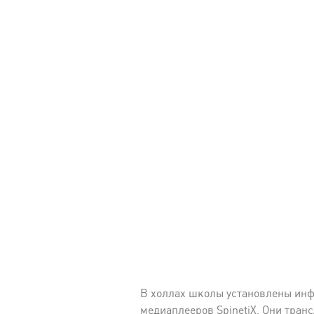
В холлах школы установлены инф
медиаплееров SpinetiX. Они тран