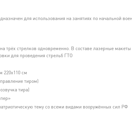
назначен для использования на занятиях по начальной воен
на трёх стрелков одновременно. В составе лазерные макеты
овки для проведения стрельб ГТО
м 220x110 см
управление тиром)
озвучка тира)
йпер»
патриотическую тему со всеми видами вооружённых сил РФ