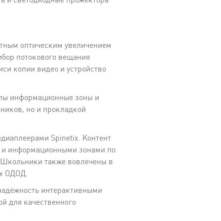
ратным оптическим увеличением
рибор потокового вещания
си копии видео и устройство
олы информационные зоны и
ников, но и прокладкой
иаплеерами Spinetix. Контент
и и информационными зонами по
. Школьники также вовлечены в
х ОДОД.
надёжность интерактивными
ой для качественного