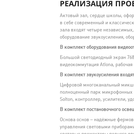
РЕАЛИЗАЦИЯ ПРО
Актовый зал, сердце школы, офо
в себе современный и классическ
зала входят четыре независимых,
оборудование звукоусиления, обо
В комплект оборудования видеоо
Большой светодиодный экран 768 
видеокоммутация Atlona, рабочая
В комплект звукоусиления входят
Цифровой многоканальный микшер
полноценный парк микрофонных си
Solton, контроллер, усилители, 
В комплект постановочного освещ
Основа основ – надёжные фермовы
управления световыми приборами
световые прожекторы полного дв