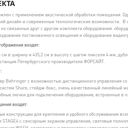
ЕКТА
рмлен с применением акустической обработки помещения. Од
ий дизайн и современные технологические возможности. В с
 но связанных друг с другом комплекта оборудования: обору
рудование постановочного освещения и оборудование видеот
тображения входят:
см в ширину и 435,2 см в высоту с шагом пикселя 4 мм, дуб
 станция Петербургского производителя ФОРСАЙТ.
:
 Behringer с возможностью дистанционного управления со
стем Shure, стейдж-бокс, очень качественный линейный ма
удобные лючки для подключения оборудования, встроенные в 
ения входят:
е конструкции для крепления и удобного обслуживания всег
 STAGE4 с сенсорным экраном управления, световые полно
ижения WASH, светодиодные прожектора направленного свет