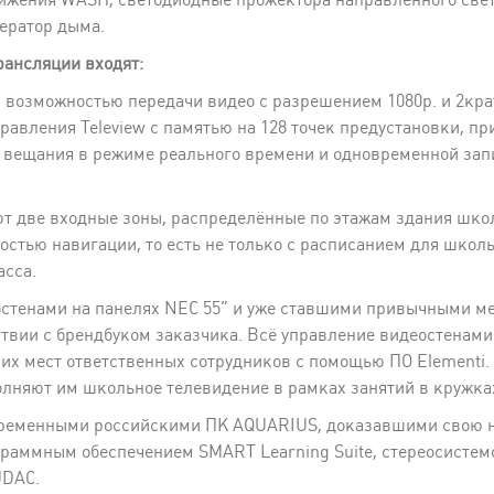
ератор дыма.
рансляции входят:
 с возможностью передачи видео с разрешением 1080p. и 2к
равления Teleview с памятью на 128 точек предустановки, п
 вещания в режиме реального времени и одновременной запи
т две входные зоны, распределённые по этажам здания шк
стью навигации, то есть не только с расписанием для школь
асса.
стенами на панелях NEC 55” и уже ставшими привычными мед
ствии с брендбуком заказчика. Всё управление видеостенам
чих мест ответственных сотрудников с помощью ПО Elementi
олняют им школьное телевидение в рамках занятий в кружка
временными российскими ПК AQUARIUS, доказавшими свою 
граммным обеспечением SMART Learning Suite, стереосистем
UDAC.