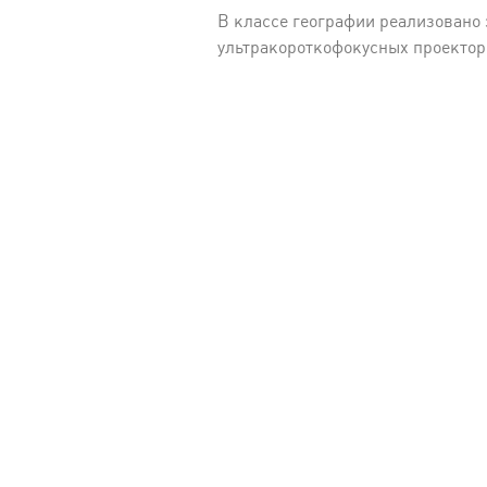
В классе географии реализован
ультракороткофокусных проекторо