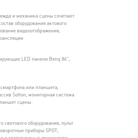
ежда и механика сцены сочетают
остав оборудования актового
дование видеоотображения,
рансляции.
лирующие LED панели Benq 86”,
 смартфона или планшета,
ссив Solton, мониторная система
планшет сцены.
о светового оборудования, пульт
поворотные приборы SPOT,
а и светодиодные прожектора