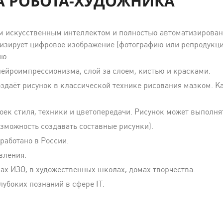
 РОБОТА-ХУДОЖНИКА
м искусственным интеллектом и полностью автоматизирова
зирует цифровое изображение (фотографию или репродукцию
ию.
 нейроимпрессионизма, слой за слоем, кистью и красками.
оздаёт рисунок в классической технике рисования мазком. 
ек стиля, техники и цветопередачи. Рисунок может выполня
возможность создавать составные рисунки).
работано в России.
вления.
ах ИЗО, в художественных школах, домах творчества.
лубоких познаний в сфере IT.