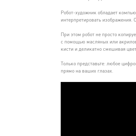
Робот-художник обладает компью
интерпретировать изображения. 
При этом робот не просто копируе
с помощью масляных или акрилов
кисти и деликатно смешивая цвет
Только представьте: любое цифр
прямо на ваших глазах.