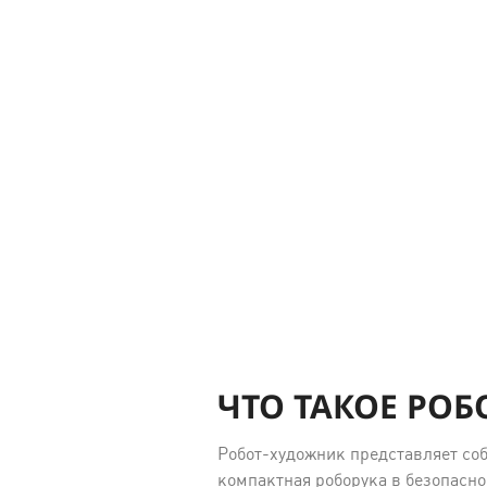
ЧТО ТАКОЕ РО
Робот-художник представляет соб
компактная роборука в безопасн