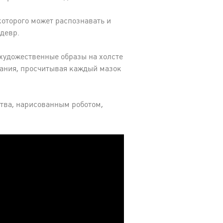
оторого может распознавать и
едевр.
 художественные образы на холсте
вания, просчитывая каждый мазок
тва, нарисованным роботом,