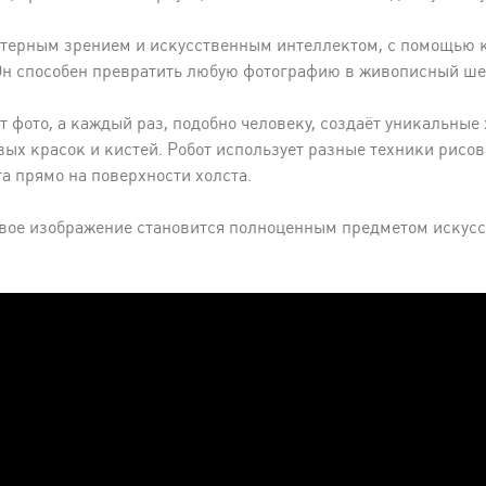
терным зрением и искусственным интеллектом, с помощью к
Он способен превратить любую фотографию в живописный ш
т фото, а каждый раз, подобно человеку, создаёт уникальные
ых красок и кистей. Робот использует разные техники рисо
а прямо на поверхности холста.
овое изображение становится полноценным предметом искусс