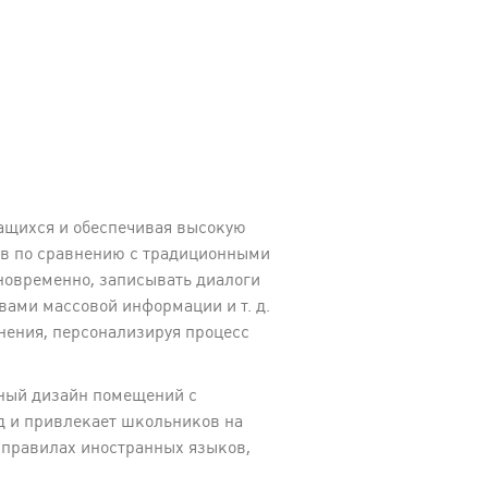
ащихся и обеспечивая высокую
тв по сравнению с традиционными
новременно, записывать диалоги
вами массовой информации и т. д.
ения, персонализируя процесс
нный дизайн помещений с
д и привлекает школьников на
 правилах иностранных языков,