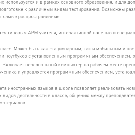
о используется и в рамках основного образования, и для до
подготовке к различным видам тестирования. Возможны раз
от самые распространённые:
ется типовым АРМ учителя, интерактивной панелью и специ
асс. Может быть как стационарным, так и мобильным и пос
и ноутбуков с установленным программным обеспечением, о
 Включает персональный компьютер на рабочем месте препо
 ученика и управляется программным обеспечением, установ
ета иностранных языков в школе позволяет реализовать нов
х видов деятельности в классе, общению между преподавате
материалов.