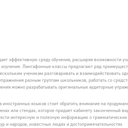
дает эффективную среду обучения, расширяя возможности уч
в изучение. Лингафонные классы предлагают ряд преимущес
нескольким ученикам разговаривать и взаимодействовать од
упражнения разным группам школьников, работать со средст
ения можно разрабатывать оригинальные аудиторные упражн
а иностранных языков стоит обратить внимание на продума
нах или стендах, которое придает кабинету законченный ви
онести интересную и полезную информацию о грамматических
ур и народов, известных людях и достопримечательностях.