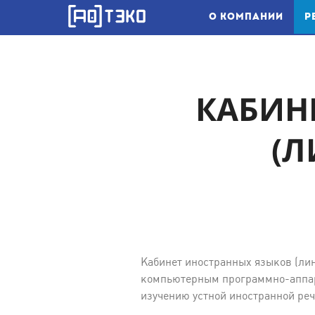
О КОМПАНИИ
Р
КАБИН
(Л
Кабинет иностранных языков (лин
компьютерным программно-аппар
изучению устной иностранной реч